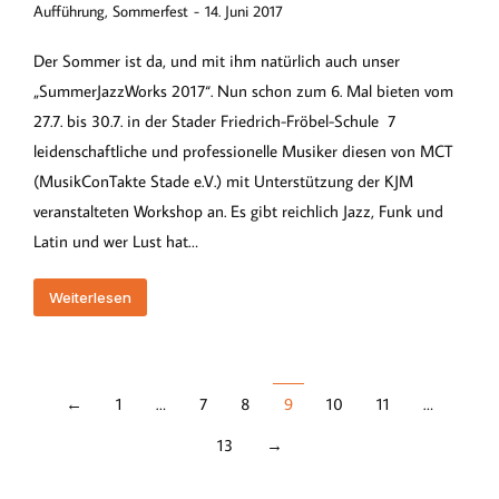
Aufführung
,
Sommerfest
14. Juni 2017
Der Sommer ist da, und mit ihm natürlich auch unser
„SummerJazzWorks 2017“. Nun schon zum 6. Mal bieten vom
27.7. bis 30.7. in der Stader Friedrich-Fröbel-Schule 7
leidenschaftliche und professionelle Musiker diesen von MCT
(MusikConTakte Stade e.V.) mit Unterstützung der KJM
veranstalteten Workshop an. Es gibt reichlich Jazz, Funk und
Latin und wer Lust hat…
Weiterlesen
←
1
…
7
8
9
10
11
…
13
→