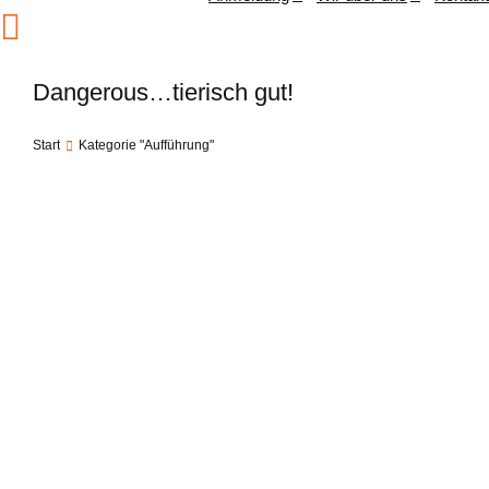
Dangerous…tierisch gut!
Start
Kategorie "Aufführung"
Sie befinden sich hier: