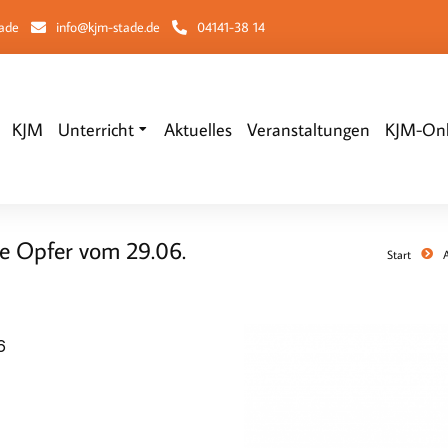
tade
info@kjm-stade.de
04141-38 14
KJM
Unterricht
Aktuelles
Veranstaltungen
KJM-Onl
e Opfer vom 29.06.
Sie befinden sich hier:
Start
6