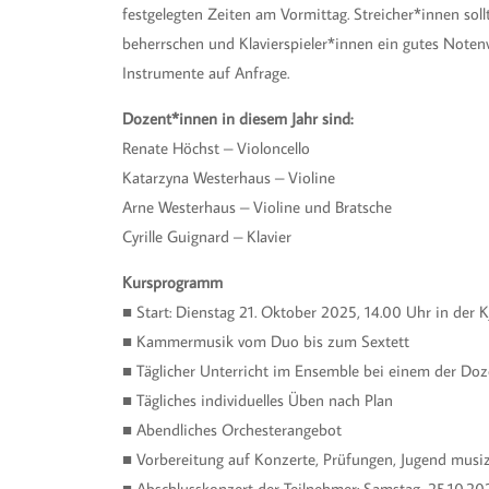
festgelegten Zeiten am Vormittag. Streicher*innen sollt
beherrschen und Klavierspieler*innen ein gutes Noten
Instrumente auf Anfrage.
Dozent*innen in diesem Jahr sind:
Renate Höchst – Violoncello
Katarzyna Westerhaus – Violine
Arne Westerhaus – Violine und Bratsche
Cyrille Guignard – Klavier
Kursprogramm
■ Start: Dienstag 21. Oktober 2025, 14.00 Uhr in der 
■ Kammermusik vom Duo bis zum Sextett
■ Täglicher Unterricht im Ensemble bei einem der Do
■ Tägliches individuelles Üben nach Plan
■ Abendliches Orchesterangebot
■ Vorbereitung auf Konzerte, Prüfungen, Jugend musi
■ Abschlusskonzert der Teilnehmer: Samstag, 25.10.20