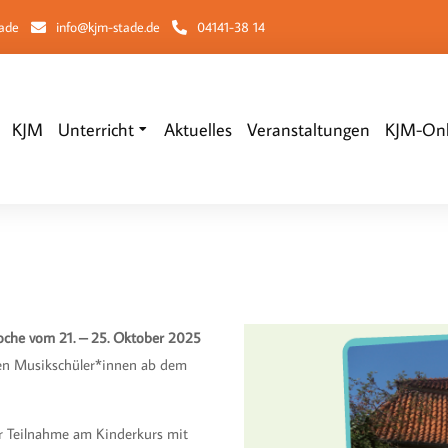
tade
info@kjm-stade.de
04141-38 14
KJM
Unterricht
Aktuelles
Veranstaltungen
KJM-Onl
ie befinden sich hier:
he vom 21. – 25. Oktober 2025
chen Musikschüler*innen ab dem
ur Teilnahme am Kinderkurs mit