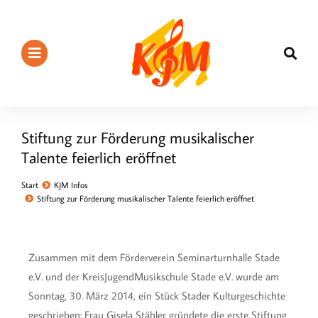
Stiftung zur Förderung musikalischer
Talente feierlich eröffnet
Sie befinden sich hier:
Start
KJM Infos
Stiftung zur Förderung musikalischer Talente feierlich eröffnet
Zusammen mit dem Förderverein Seminarturnhalle Stade
e.V. und der KreisJugendMusikschule Stade e.V. wurde am
Sonntag, 30. März 2014, ein Stück Stader Kulturgeschichte
geschrieben: Frau Gisela Stähler gründete die erste Stiftung