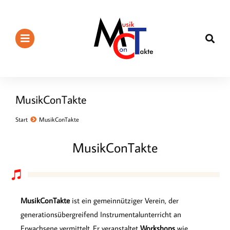
MusikConTakte
Start
MusikConTakte
Sie befinden sich hier:
MusikConTakte
MusikConTakte
ist ein gemeinnütziger Verein, der
generationsübergreifend Instrumentalunterricht an
Erwachsene vermittelt. Er veranstaltet
Workshops
wie