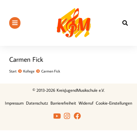
Carmen Fick
Sie befinden sich hier:
Start
Kollege
Carmen Fick
© 2013-2026 KreisJugendMusikschule e.V.
Impressum
Datenschutz
Barrierefreiheit
Widerruf
Cookie-Einstellungen