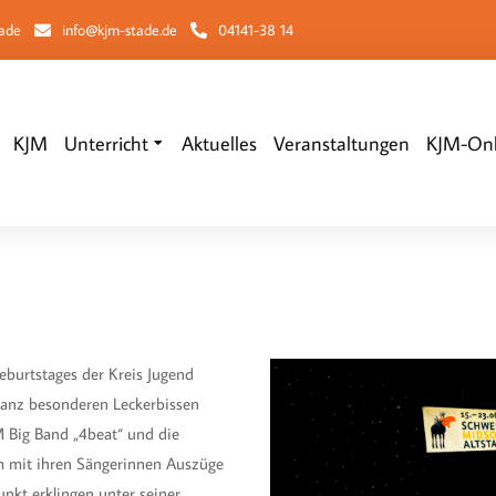
tade
info@kjm-stade.de
04141-38 14
KJM
Unterricht
Aktuelles
Veranstaltungen
KJM-Onl
Sie befinden sich hier:
Geburtstages der Kreis Jugend
ganz besonderen Leckerbissen
M Big Band „4beat“ und die
 mit ihren Sängerinnen Auszüge
nkt erklingen unter seiner