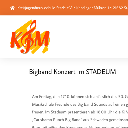
Kreisjugendmusikschule Stade e.V. • Kehdinger Mühren 1 • 21682 S
Bigband Konzert im STADEUM
Am Freitag, den 17.10. können sich anlässlich des 50. 
Musikschule Freunde des Big Band Sounds auf einen 
freuen. Im Stadeum präsentieren ab 18:00 Uhr die KJ
„Carlshamn Punch Big Band“ aus Schweden gemeinsam
ihrer mitreißenden Programme. Als besonderer Höhepu